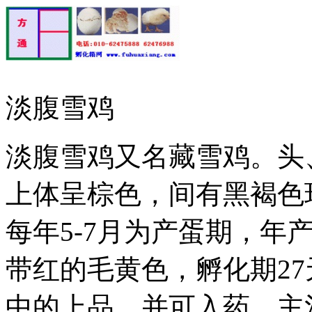
淡腹雪鸡
淡腹雪鸡又名藏雪鸡。头
上体呈棕色，间有黑褐色
每年5-7月为产蛋期，年产
带红的毛黄色，孵化期2
中的上品，并可入药，主