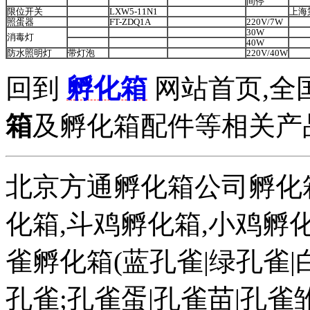
间停
限位开关
LXW5-11N1
上海
照蛋器
FT-ZDQ1A
220V/7W
30W
消毒灯
40W
防水照明灯
带灯泡
220V/40W
回到
孵化箱
网站首页,全
箱
及孵化箱配件等相关产品拨打
北京方通孵化箱公司孵化箱
化箱,斗鸡孵化箱,小鸡孵化
雀孵化箱(蓝孔雀|绿孔雀|
孔雀;孔雀蛋|孔雀苗|孔雀雏