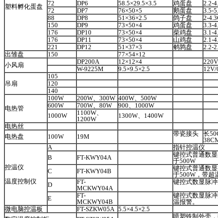
72
DP6
58.5×29.5×3.5
鸡蛋盘
2.2-
塑料孵化蛋盘
72
DP7
76×50×5
鹅蛋盘
3.5-
88
DP8
51×36×2.5
鸽子盘
2-4.
150
DP9
73×50×4
鸡蛋盘
3.3-
176
DP10
73×50×4
柴鸡盘
3.1-
176
DP11
73×50×4
山鸡盘
2.1-
221
DP12
51×37×3
鹌鹑盘
2.2-
出雏盘
150
77×54×12
DP200A
12×12×4
220V
小风扇
W-9225M
9.5×9.5×2.5
12V/
105
吊扇
120
140
100W
200W、300W
400W、500W
600W
700W、80W
900、1000W
电热管
1100W、
1000W
1300W、1400W
1200W
电热丝
带瓷接头
长
5
电热盘
100W
19M
38C
A
指针控温仪
键控式普通数显
B
FT-KWY04A
于
500W
控温仪
键控式普通数显
C
FT-KWY04B
于
500W，带超
温度控制仪
FT-
键控式数显脉冲
D
MCKWY04A
FT-
键控式数显脉冲
E
MCKWY04B
温报警。
微电脑控温板
FT-SZKW05A
5.5×4.5×2.5
喷塑铁制外壳，