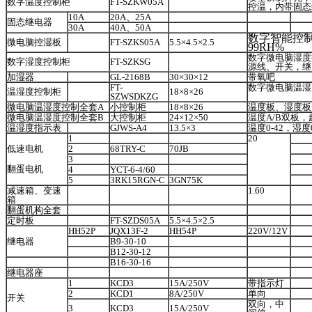
数字温度控制柜
FT-SZKW05A
控温，内带固态
10A
20A、25A
固态继电器
30A
40A、50A
数字智能控
微电脑控湿板
FT-SZKS05A
5.5×4.5×2.5
99RH%
数字微电脑湿度
数字湿度控制柜
FT-SZKSG
源线、开关，继
加湿器
GL-2168B
30×30×12
带氧吧
FT-
数字微电脑温湿
温湿度控制柜
18×8×26
SZWSDKZG
微电脑温湿度控制全套
A
小控制柜
18×8×26
温度板、湿度板
微电脑温湿度控制全套
B
大控制柜
24×12×50
温度
A/B双板
温湿度指示表
GJWS-A4
13.5×3
温度
0-42，湿度
1
20
低速电机
2
68TRY-C
70JB
3
翻蛋电机
4
YCT-6-4/60
5
3RK15RGN-C
3GN75K
减速箱、变速
1.60
箱
翻蛋机构全套
定时板
FT-SZDS05A
5.5×4.5×2.5
HH52P
JQX13F-2
HH54P
220V/12V
继电器
B9-30-10
B12-30-12
B16-30-16
继电器座
1
KCD3
15A/250V
带指示灯
2
KCD1
8A/250V
单向
开关
双向，中
3
KCD3
15A/250V