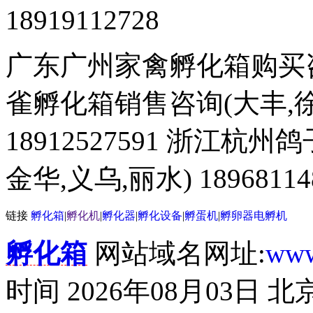
18919112728
广东广州家禽孵化箱购买咨询 
雀孵化箱销售咨询(大丰,徐
18912527591 浙江杭
金华,义乌,丽水) 18968114
链接
孵化箱
|
孵化机
|
孵化器
|
孵化设备
|
孵蛋机
|
孵卵器
电孵机
孵化箱
网站域名网址:
www
时间 2026年08月03日