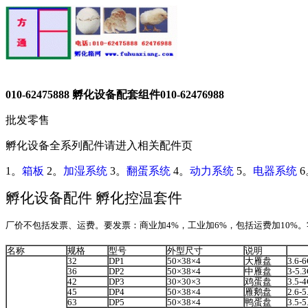
010-62475888 孵化设备配套组件010-62476988
批发零售
孵化设备全系列配件请进入相关配件页
1。
箱板
2。
加湿系统
3。
翻蛋系统
4。
动力系统
5。
电器系统
6
孵化设备配件 孵化控温套件
厂价不包括发票、运费。要发票：商业加
4%
，工业加
6%
，包括运费加
10%
。
名称
规格
型号
外型尺寸
说明
32
DP1
50×38×4
大雁盘
3.6-
36
DP2
50×38×4
中雁盘
3-5.
42
DP3
30×30×3
鸡蛋盘
3.5-
45
DP4
50×38×4
雁鹅盘
2.6-
63
DP5
50×38×4
鸭蛋盘
3.5-