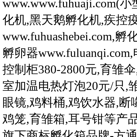
www.www.fuhuaji.
化机,黑天鹅孵化机,疾控
www.fuhuashebei.com,
孵卵器www.fuluanqi.com
控制柜380-2800元,育雏
室加温电热灯泡20元/只,雏
眼镜,鸡料桶,鸡饮水器,断喙
鸡笼,育雏箱,耳号钳等
旗下商标孵化箱品牌-方通