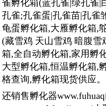
雀孵化箱(蓝孔雀|绿孔雀|
孔雀;孔雀蛋|孔雀苗|孔雀雏
龟蛋孵化箱,大雁孵化箱,
(藏雪鸡 天山雪鸡 暗腹雪
箱,全自动孵化箱,家用孵化
大型孵化箱,恒温孵化箱,
格查询,孵化箱现货供应。
还销售孵化器www.fuhuaq