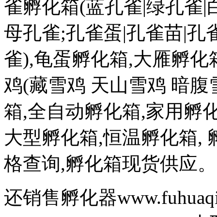
雀孵化箱(蓝孔雀|绿孔雀|白
母孔雀;孔雀蛋|孔雀苗|孔
雀),龟蛋孵化箱,大雁孵化
鸡(藏雪鸡 天山雪鸡 暗腹
箱,全自动孵化箱,家用孵化
大型孵化箱,恒温孵化箱,
格查询,孵化箱现货供应。
还销售孵化器www.fuhuaq