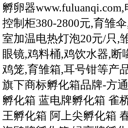
孵卵器www.fuluanqi.com
控制柜380-2800元,育雏
室加温电热灯泡20元/只,雏
眼镜,鸡料桶,鸡饮水器,断喙
鸡笼,育雏箱,耳号钳等
旗下商标孵化箱品牌-方通
孵化箱 蓝电牌孵化箱 雀
王孵化箱 阿上尖孵化箱 