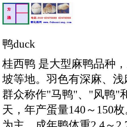
鸭duck
桂西鸭 是大型麻鸭品种
坡等地。羽色有深麻、浅
群众称作"马鸭"、"风鸭"和
天，年产蛋量140～150
为主。成年鸭体重2.4～2