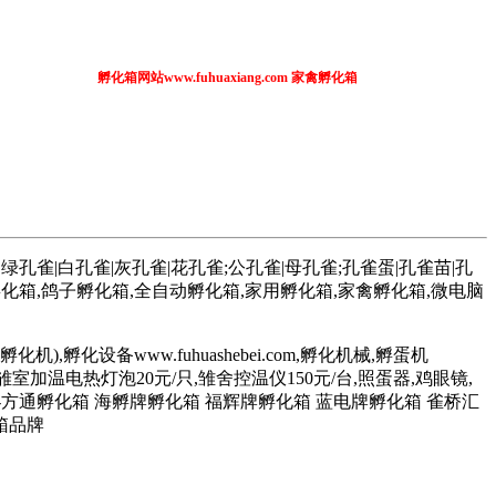
孵化箱网站www.fuhuaxiang.com 家禽孵化箱 全自动孵化箱 土
孔雀|白孔雀|灰孔雀|花孔雀;公孔雀|母孔雀;孔雀蛋|孔雀苗|孔
孵化箱,鸽子孵化箱,全自动孵化箱,家用孵化箱,家禽孵化箱,微电脑
机),孵化设备www.fuhuashebei.com,孵化机械,孵蛋机
680元/台,雏室加温电热灯泡20元/只,雏舍控温仪150元/台,照蛋器,鸡眼镜,
-方通孵化箱 海孵牌孵化箱 福辉牌孵化箱 蓝电牌孵化箱 雀桥汇
箱品牌