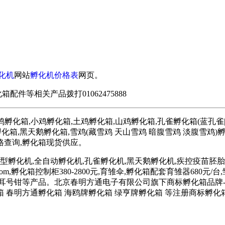
化机
网站
孵化机价格表
网页。
箱配件等相关产品拨打01062475888
化箱,小鸡孵化箱,土鸡孵化箱,山鸡孵化箱,孔雀孵化箱(蓝孔雀|绿
孵化箱,黑天鹅孵化箱,雪鸡(藏雪鸡 天山雪鸡 暗腹雪鸡 淡腹雪鸡)
格查询,孵化箱现货供应。
i.com(小型孵化机,全自动孵化机,孔雀孵化机,黑天鹅孵化机,疾控疫苗胚胎孵化
w.dianfuji.com,孵化箱控制柜380-2800元,育雏伞,孵化箱配套育雏器
育雏箱,耳号钳等产品。北京春明方通电子有限公司旗下商标孵化箱品牌
箱 春明方通孵化箱 海鸥牌孵化箱 绿亨牌孵化箱 等注册商标孵化