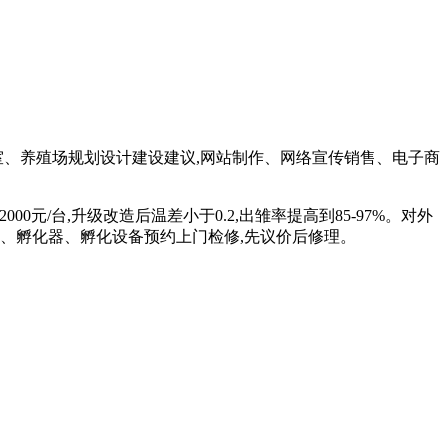
室、养殖场规划设计建设建议,网站制作、网络宣传销售、电子商
000元/台,升级改造后温差小于0.2,出雏率提高到85-97%。对外
箱、孵化机、孵化器、孵化设备预约上门检修,先议价后修理。