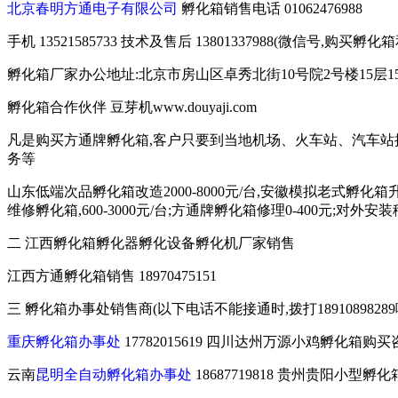
北京春明方通电子有限公司
孵化箱销售电话 01062476988
手机 13521585733 技术及售后 13801337988(微信号,
孵化箱厂家办公地址:北京市房山区卓秀北街10号院2号楼15层15
孵化箱合作伙伴 豆芽机www.douyaji.com
凡是购买方通牌孵化箱,客户只要到当地机场、火车站、汽车站
务等
山东低端次品孵化箱改造2000-8000元/台,安徽模拟老式孵化箱升级
维修孵化箱,600-3000元/台;方通牌孵化箱修理0-400元;对
二 江西孵化箱孵化器孵化设备孵化机厂家销售
江西方通孵化箱销售 18970475151
三 孵化箱办事处销售商(以下电话不能接通时,拨打189108982
重庆孵化箱办事处
17782015619 四川达州万源小鸡孵化箱购买咨询 
云南
昆明全自动孵化箱办事处
18687719818 贵州贵阳小型孵化箱