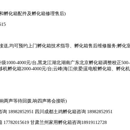
购买孵化箱和孵化箱配件及孵化箱修理售后)
15
接送,均可预约上门孵化箱技术指导、孵化箱售后维修服务;孵化
1000-4000元/台,黑龙江湖北湖南广东北京孵化箱调整校正500-2
外安装移机孵化箱2000-4000元/台;云峰|海江|依爱|蓝电蛟孵化
89响两声等待回拨,响四声将会接听)
18982852951 四川成都土鸡孵化箱咨询 18982852951
 17782015619 甘肃兰州家用孵化箱咨询18919112728