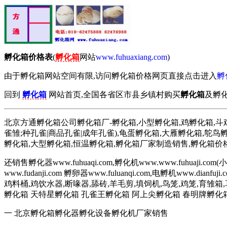
孵化箱价格表
(
孵化箱
网站
www.fuhuaxiang.com
)
由于孵化箱网站空间有限,访问孵化箱价格网页直接点击进入
孵
回到
孵化箱
网站首页,全国各省区市县乡镇村购买
孵化箱
及孵化
北京方通孵化箱公司孵化箱厂-孵化箱,小型孵化箱,鸡孵化箱,斗鸡孵
雀雏;种孔雀|商品孔雀|成年孔雀),龟蛋孵化箱,大雁孵化箱,鸵鸟
孵化箱,大型孵化箱,恒温孵化箱,孵化箱厂家制造销售,孵化箱价
还销售孵化器www.fuhuaqi.com,孵化机www.www.fuhuaj
www.fudanji.com 孵卵器www.fuluanqi.com,电孵机ww
鸡料桶,鸡饮水器,断喙器,舔砖,羊毛剪,填饲机,鸟笼,鸡笼,
孵化箱 天特星孵化箱 孔雀王孵化箱 阿上尖孵化箱 春明牌孵化
一 北京孵化箱孵化器孵化设备孵化机厂家销售