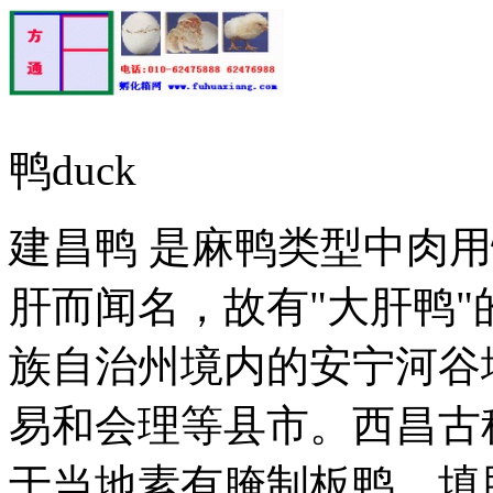
鸭duck
建昌鸭 是麻鸭类型中肉
肝而闻名，故有"大肝鸭
族自治州境内的安宁河谷
易和会理等县市。西昌古
于当地素有腌制板鸭，填