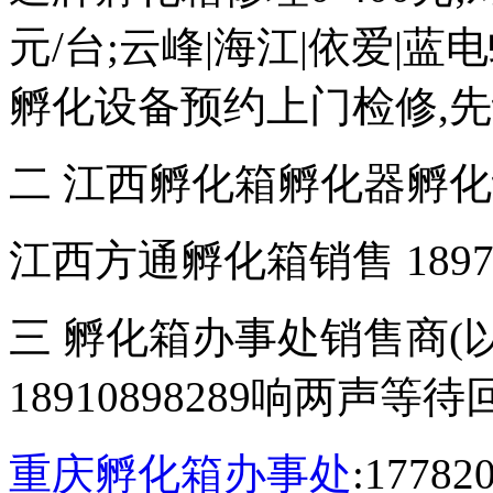
元/台;云峰|海江|依爱|
孵化设备预约上门检修,
二 江西孵化箱孵化器孵
江西方通孵化箱销售 18970
三 孵化箱办事处销售商(
18910898289响两声等
重庆孵化箱办事处
:177