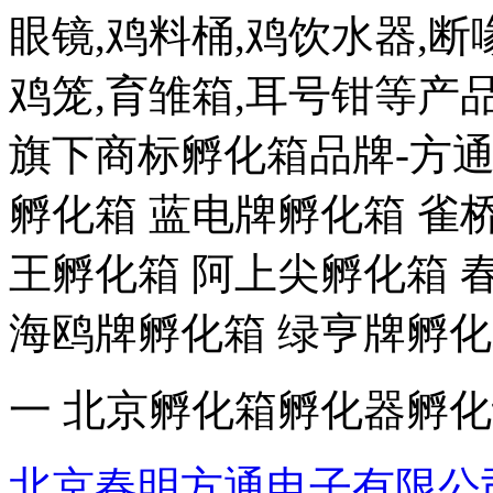
眼镜,鸡料桶,鸡饮水器,断喙
鸡笼,育雏箱,耳号钳等
旗下商标孵化箱品牌-方通
孵化箱 蓝电牌孵化箱 雀
王孵化箱 阿上尖孵化箱 
海鸥牌孵化箱 绿亨牌孵化
一 北京孵化箱孵化器孵
北京春明方通电子有限公