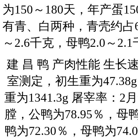
为150～180天，年产蛋1
有青、白两种，青壳约占6
～2.6千克，母鸭2.0～2.
建 昌 鸭 产肉性能 生
室测定，初生重为47.38g，
重为1341.3g 屠宰率：
膛，公鸭为78.95％，母鸭
鸭为72.30％，母鸭为74