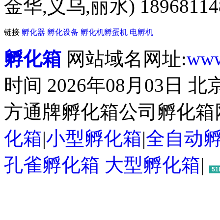
金华,义乌,丽水) 18968114
链接
孵化器
孵化设备
孵化机
孵蛋机
电孵机
孵化箱
网站域名网址:
www
时间 2026年08月03日
方通牌孵化箱公司孵化箱
化箱
|
小型孵化箱
|
全自动
孔雀孵化箱
大型孵化箱
|
51