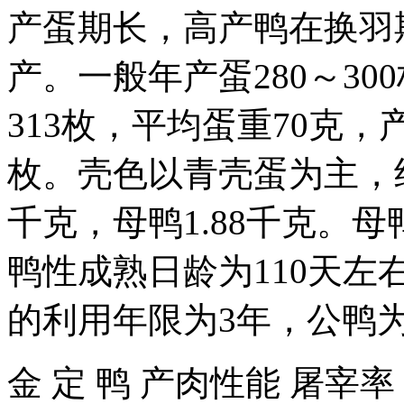
产蛋期长，高产鸭在换羽
产。一般年产蛋280～3
313枚，平均蛋重70克，
枚。壳色以青壳蛋为主，约
千克，母鸭1.88千克。母
鸭性成熟日龄为110天左
的利用年限为3年，公鸭为
金 定 鸭 产肉性能 屠宰