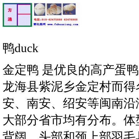
鸭duck
金定鸭 是优良的高产蛋
龙海县紫泥乡金定村而得
安、南安、绍安等闽南沿
大部分省市均有分布。体
背阔，头部和颈上部羽毛