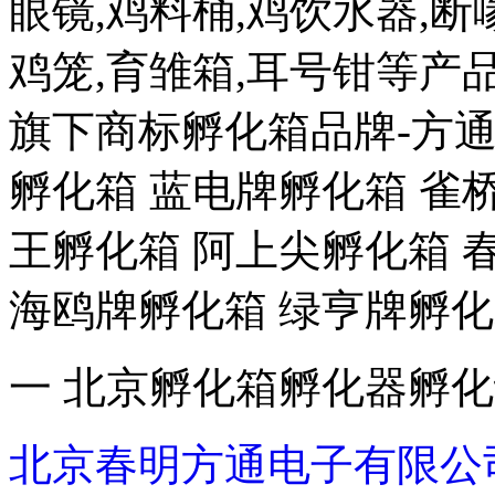
眼镜,鸡料桶,鸡饮水器,断喙
鸡笼,育雏箱,耳号钳等
旗下商标孵化箱品牌-方通
孵化箱 蓝电牌孵化箱 雀
王孵化箱 阿上尖孵化箱 
海鸥牌孵化箱 绿亨牌孵化
一 北京孵化箱孵化器孵
北京春明方通电子有限公