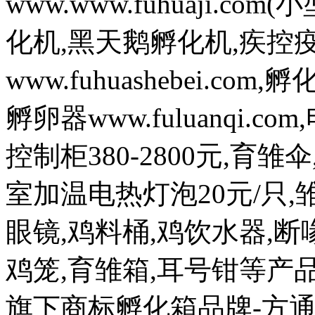
www.www.fuhuaji.
化机,黑天鹅孵化机,疾控
www.fuhuashebei.com,
孵卵器www.fuluanqi.com
控制柜380-2800元,育雏
室加温电热灯泡20元/只,雏
眼镜,鸡料桶,鸡饮水器,断喙
鸡笼,育雏箱,耳号钳等
旗下商标孵化箱品牌-方通