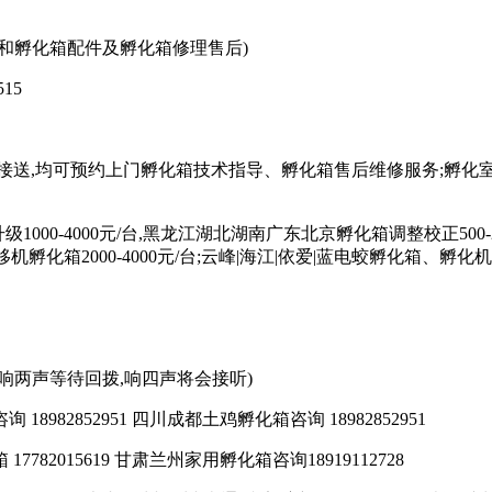
购买孵化箱和孵化箱配件及孵化箱修理售后)
15
接送,均可预约上门孵化箱技术指导、孵化箱售后维修服务;孵化
1000-4000元/台,黑龙江湖北湖南广东北京孵化箱调整校正500-2
外安装移机孵化箱2000-4000元/台;云峰|海江|依爱|蓝电蛟孵化
89响两声等待回拨,响四声将会接听)
18982852951 四川成都土鸡孵化箱咨询 18982852951
 17782015619 甘肃兰州家用孵化箱咨询18919112728