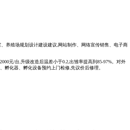
室、养殖场规划设计建设建议,网站制作、网络宣传销售、电子商
000元/台,升级改造后温差小于0.2,出雏率提高到85-97%。对外
箱、孵化机、孵化器、孵化设备预约上门检修,先议价后修理。