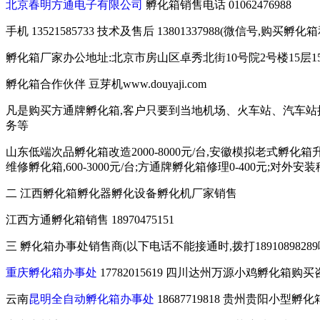
北京春明方通电子有限公司
孵化箱销售电话 01062476988
手机 13521585733 技术及售后 13801337988(微信号,
孵化箱厂家办公地址:北京市房山区卓秀北街10号院2号楼15层15
孵化箱合作伙伴 豆芽机www.douyaji.com
凡是购买方通牌孵化箱,客户只要到当地机场、火车站、汽车站
务等
山东低端次品孵化箱改造2000-8000元/台,安徽模拟老式孵化箱升级
维修孵化箱,600-3000元/台;方通牌孵化箱修理0-400元;对
二 江西孵化箱孵化器孵化设备孵化机厂家销售
江西方通孵化箱销售 18970475151
三 孵化箱办事处销售商(以下电话不能接通时,拨打189108982
重庆孵化箱办事处
17782015619 四川达州万源小鸡孵化箱购买咨询 
云南
昆明全自动孵化箱办事处
18687719818 贵州贵阳小型孵化箱