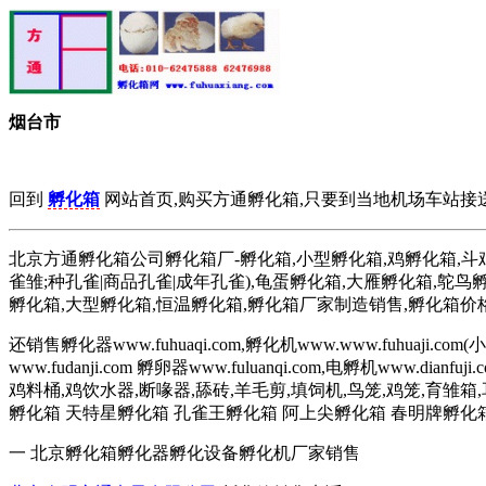
烟台市
回到
孵化箱
网站首页,购买方通孵化箱,只要到当地机场车站接
北京方通孵化箱公司孵化箱厂-孵化箱,小型孵化箱,鸡孵化箱,斗鸡孵
雀雏;种孔雀|商品孔雀|成年孔雀),龟蛋孵化箱,大雁孵化箱,鸵鸟
孵化箱,大型孵化箱,恒温孵化箱,孵化箱厂家制造销售,孵化箱价
还销售孵化器www.fuhuaqi.com,孵化机www.www.fuhuaj
www.fudanji.com 孵卵器www.fuluanqi.com,电孵机ww
鸡料桶,鸡饮水器,断喙器,舔砖,羊毛剪,填饲机,鸟笼,鸡笼,
孵化箱 天特星孵化箱 孔雀王孵化箱 阿上尖孵化箱 春明牌孵化
一 北京孵化箱孵化器孵化设备孵化机厂家销售