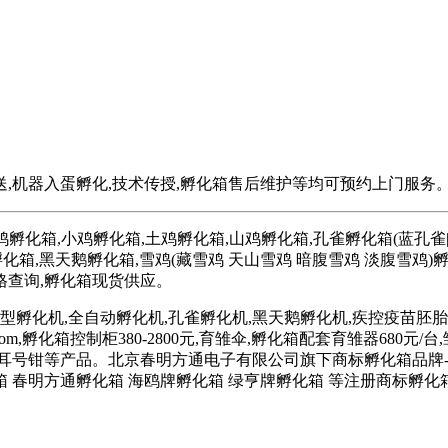
送,机器入蛋孵化,技术传授,孵化箱售后维护等均可预约上门服务
化箱,小鸡孵化箱,土鸡孵化箱,山鸡孵化箱,孔雀孵化箱(蓝孔雀|绿
孵化箱,黑天鹅孵化箱,雪鸡(藏雪鸡 天山雪鸡 暗腹雪鸡 淡腹雪鸡)
格查询,孵化箱现货供应。
i.com(小型孵化机,全自动孵化机,孔雀孵化机,黑天鹅孵化机,疾控疫苗胚胎孵化
w.dianfuji.com,孵化箱控制柜380-2800元,育雏伞,孵化箱配套育雏器
育雏箱,耳号钳等产品。北京春明方通电子有限公司旗下商标孵化箱品牌
箱 春明方通孵化箱 海鸥牌孵化箱 绿亨牌孵化箱 等注册商标孵化