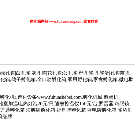
孵化箱网站www.fuhuaxiang.com 家禽孵化箱 全自动孵化箱 
。
孔雀|白孔雀|灰孔雀|花孔雀;公孔雀|母孔雀;孔雀蛋|孔雀苗|孔
孵化箱,鸽子孵化箱,全自动孵化箱,家用孵化箱,家禽孵化箱,微电脑
机),孵化设备www.fuhuashebei.com,孵化机械,孵蛋机
680元/台,雏室加温电热灯泡20元/只,雏舍控温仪150元/台,照蛋器,鸡眼镜,
-方通孵化箱 海孵牌孵化箱 福辉牌孵化箱 蓝电牌孵化箱 雀桥汇
箱品牌