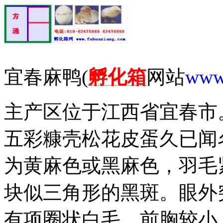
宜春麻鸭(
孵化箱
网站
www
主产区位于江西省宜春市
五彩糠壳松花皮蛋久已闻
为黄麻色或黑麻色，羽毛
块似三角形的黑斑。眼外
有项圈状白毛，前胸较小