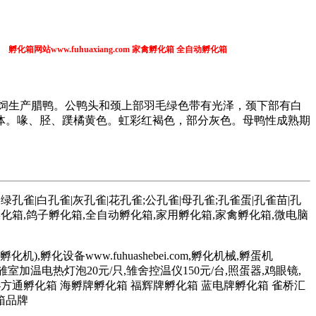
孵化箱网站www.fuhuaxiang.com 家禽孵化箱 全自动孵化箱 土鸡孵化箱 孔雀
饲生产腊鸭。公鸭头和颈上部羽毛绿色带有光泽，颈下部有白
体。喙、胫、蹼橘黄色。虹彩红褐色，部分灰色。母鸭性成熟期
孔雀|白孔雀|灰孔雀|花孔雀;公孔雀|母孔雀;孔雀蛋|孔雀苗|孔
孵化箱,鸽子孵化箱,全自动孵化箱,家用孵化箱,家禽孵化箱,微电脑
机),孵化设备www.fuhuashebei.com,孵化机械,孵蛋机
680元/台,雏室加温电热灯泡20元/只,雏舍控温仪150元/台,照蛋器,鸡眼镜,
-方通孵化箱 海孵牌孵化箱 福辉牌孵化箱 蓝电牌孵化箱 雀桥汇
箱品牌