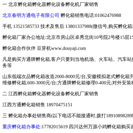
一 北京孵化箱孵化器孵化设备孵化机厂家销售
北京春明方通电子有限公司
孵化箱销售电话:01062476988
手机 13521585733 技术及售后 13801337988(微信号,
孵化箱厂家办公地址:北京市房山区卓秀北街10号院2号楼15层15
孵化箱合作伙伴 豆芽机www.douyaji.com
凡是购买方通牌孵化箱,客户只要到当地机场、火车站、汽车站
务等
山东低端次品孵化箱改造2000-8000元/台,安徽模拟老式孵化箱升级
维修孵化箱,600-3000元/台;方通牌孵化箱修理0-400元;对
二 江西孵化箱孵化器孵化设备孵化机厂家销售
江西方通孵化箱销售 18970475151
三 孵化箱办事处销售商(以下电话不能接通时,拨打189108982
重庆孵化箱办事处
:17782015619 四川达州万源小鸡孵化箱购买咨询