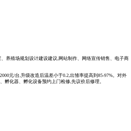
室、养殖场规划设计建设建议,网站制作、网络宣传销售、电子商
000元/台,升级改造后温差小于0.2,出雏率提高到85-97%。对外
箱、孵化机、孵化器、孵化设备预约上门检修,先议价后修理。