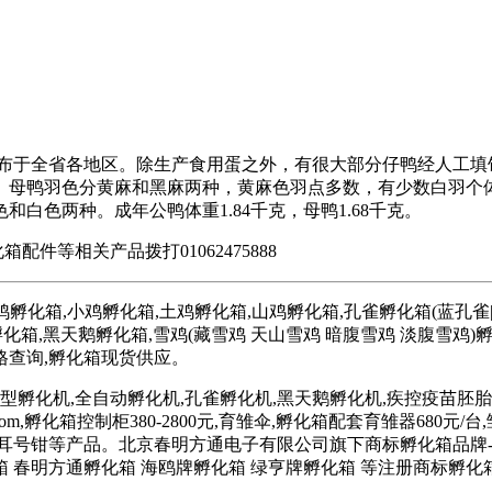
分布于全省各地区。除生产食用蛋之外，有很大部分仔鸭经人工填
。母鸭羽色分黄麻和黑麻两种，黄麻色羽点多数，有少数白羽个
和白色两种。成年公鸭体重1.84千克，母鸭1.68千克。
箱配件等相关产品拨打01062475888
化箱,小鸡孵化箱,土鸡孵化箱,山鸡孵化箱,孔雀孵化箱(蓝孔雀|绿
孵化箱,黑天鹅孵化箱,雪鸡(藏雪鸡 天山雪鸡 暗腹雪鸡 淡腹雪鸡)
格查询,孵化箱现货供应。
i.com(小型孵化机,全自动孵化机,孔雀孵化机,黑天鹅孵化机,疾控疫苗胚胎孵化
w.dianfuji.com,孵化箱控制柜380-2800元,育雏伞,孵化箱配套育雏器
育雏箱,耳号钳等产品。北京春明方通电子有限公司旗下商标孵化箱品牌
箱 春明方通孵化箱 海鸥牌孵化箱 绿亨牌孵化箱 等注册商标孵化