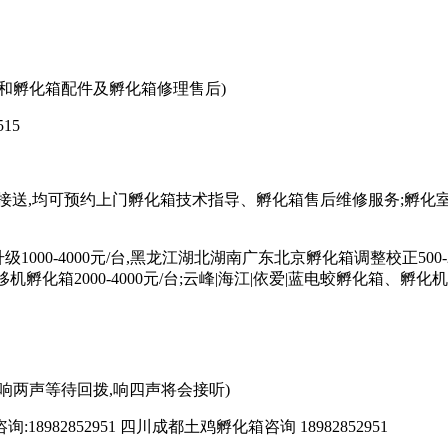
购买孵化箱和孵化箱配件及孵化箱修理售后)
15
接送,均可预约上门孵化箱技术指导、孵化箱售后维修服务;孵化
1000-4000元/台,黑龙江湖北湖南广东北京孵化箱调整校正500-2
外安装移机孵化箱2000-4000元/台;云峰|海江|依爱|蓝电蛟孵化
89响两声等待回拨,响四声将会接听)
:18982852951 四川成都土鸡孵化箱咨询 18982852951