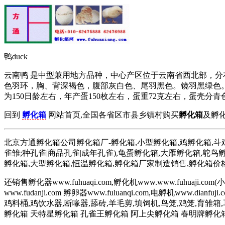
鸭duck
云南鸭 是中型兼用地方品种，中心产区位于云南省西北部，
色羽环，胸、背深褐色，腹部灰白色、尾羽黑色。镜羽黑绿色
为150日龄左右，年产蛋150枚左右，蛋重72克左右，蛋壳分青色
回到
孵化箱
网站首页,全国各省区市县乡镇村购买
孵化箱
及孵化
北京方通孵化箱公司孵化箱厂-孵化箱,小型孵化箱,鸡孵化箱,斗鸡孵
雀雏;种孔雀|商品孔雀|成年孔雀),龟蛋孵化箱,大雁孵化箱,鸵鸟
孵化箱,大型孵化箱,恒温孵化箱,孵化箱厂家制造销售,孵化箱价
还销售孵化器www.fuhuaqi.com,孵化机www.www.fuhuaj
www.fudanji.com 孵卵器www.fuluanqi.com,电孵机ww
鸡料桶,鸡饮水器,断喙器,舔砖,羊毛剪,填饲机,鸟笼,鸡笼,
孵化箱 天特星孵化箱 孔雀王孵化箱 阿上尖孵化箱 春明牌孵化