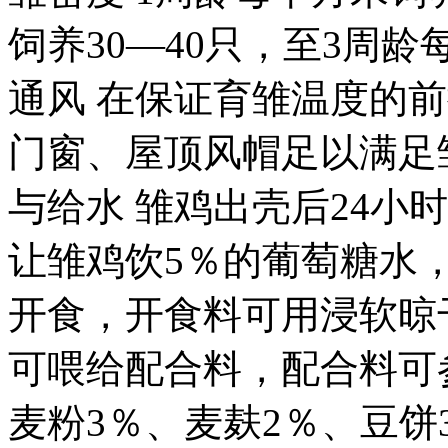
饲养30—40只，至3周龄每
通风 在保证育雏温度的
门窗、屋顶风帽足以满足
与给水 雏鸡出壳后24小
让雏鸡饮5％的葡萄糖水，
开食，开食料可用浸软晾
可喂给配合料，配合料可
麦粉3％、麦麸2％、豆饼