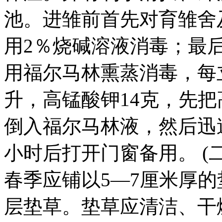
池。进雏前首先对育雏舍
用2％烧碱溶液消毒；最
用福尔马林熏蒸消毒，每
升，高锰酸钾14克，先
倒入福尔马林液，然后迅速
小时后打开门窗备用。 (
春季应铺以5—7厘米厚
层垫草。垫草应清洁、干