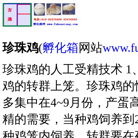
珍珠鸡
(
孵化箱
网站
www.f
珍珠鸡的人工受精技术 1
鸡的转群上笼。珍珠鸡的性
多集中在4~9月份，产蛋
精的需要，当种鸡饲养到
种鸡笼内饲养。转群要在