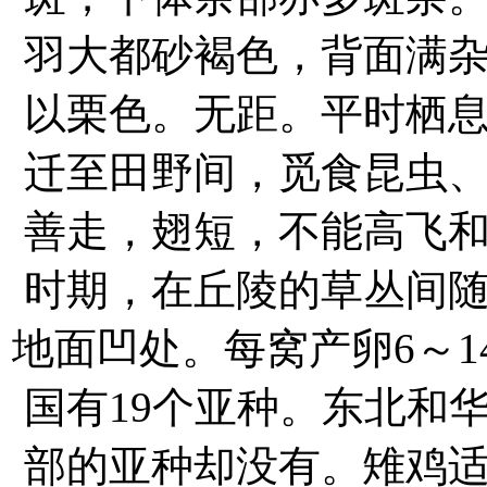
羽大都砂褐色，背面满
以栗色。无距。平时栖
迁至田野间，觅食昆虫
善走，翅短，不能高飞
时期，在丘陵的草丛间
地面凹处。每窝产卵6～1
国有19个亚种。东北和
部的亚种却没有。雉鸡