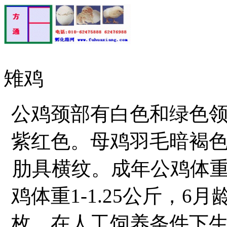
雉鸡
公鸡颈部有白色和绿色
紫红色。母鸡羽毛暗褐
肋具横纹。成年公鸡体重1.
鸡体重1-1.25公斤，6
枚，在人工饲养条件下