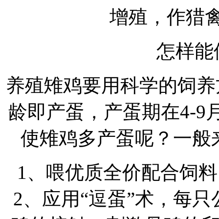
增殖，作猎禽
怎样能
养殖雉鸡要用科学的饲养
龄即产蛋，产蛋期在4-9月
使雉鸡多产蛋呢？一般
1、喂优质全价配合饲料
2、应用“逗蛋”术，每只