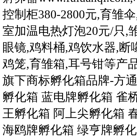
控制柜380-2800元,育雏
室加温电热灯泡20元/只,雏
眼镜,鸡料桶,鸡饮水器,断喙
鸡笼,育雏箱,耳号钳等
旗下商标孵化箱品牌-方通
孵化箱 蓝电牌孵化箱 雀
王孵化箱 阿上尖孵化箱 
海鸥牌孵化箱 绿亨牌孵化