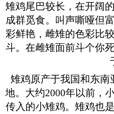
雉鸡尾巴较长，在开阔
成群觅食。叫声嘶哑但
彩鲜艳，雌雉的色彩比
斗。在雌雉面前斗个你
雉鸡原产于我国和东南
地。大约2000年以前
传入的小雉鸡。雉鸡也