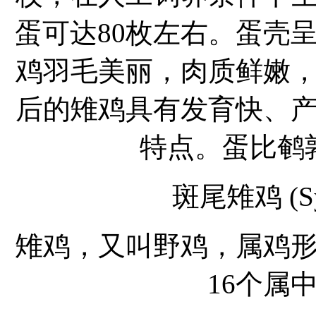
蛋可达80枚左右。蛋壳
鸡羽毛美丽，肉质鲜嫩
后的雉鸡具有发育快、
特点。蛋比鹌
斑尾雉鸡 (Syr
雉鸡，又叫野鸡，属鸡
16个属