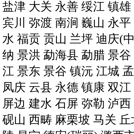
盐津 大关 永善 绥江 镇雄
宾川 弥渡 南涧 巍山 永平 
水 福贡 贡山 兰坪 迪庆(
纳 景洪 勐海县 勐腊 景谷 
江 景东 景谷 镇沅 江城 
凤庆 云县 永德 镇康 双江
屏边 建水 石屏 弥勒 泸西
砚山 西畴 麻栗坡 马关 丘