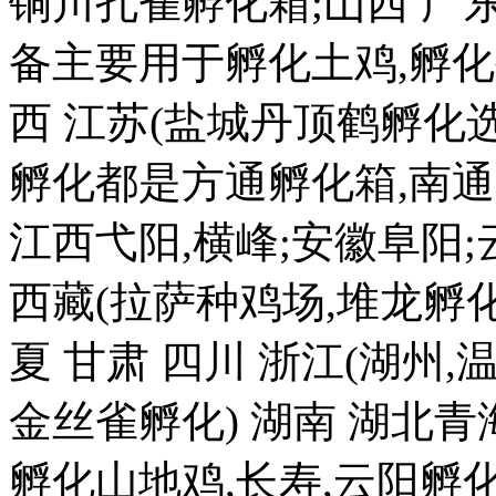
铜川孔雀孵化箱;山西 广
备主要用于孵化土鸡,孵化
西 江苏(盐城丹顶鹤孵化
孵化都是方通孵化箱,南通
江西弋阳,横峰;安徽阜阳;
西藏(拉萨种鸡场,堆龙孵
夏 甘肃 四川 浙江(湖州,温
金丝雀孵化) 湖南 湖北青
孵化山地鸡,长寿,云阳孵化