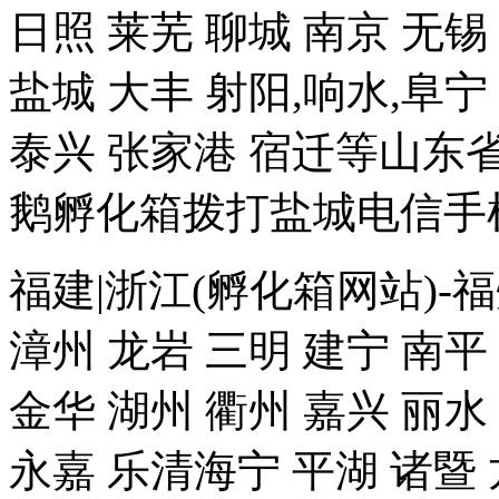
日照 莱芜 聊城 南京 无锡
盐城 大丰 射阳,响水,阜宁
泰兴 张家港 宿迁等山
鹅孵化箱拨打盐城电信手机18
福建|浙江(孵化箱网站)-福
漳州 龙岩 三明 建宁 南平
金华 湖州 衢州 嘉兴 丽水
永嘉 乐清海宁 平湖 诸暨 