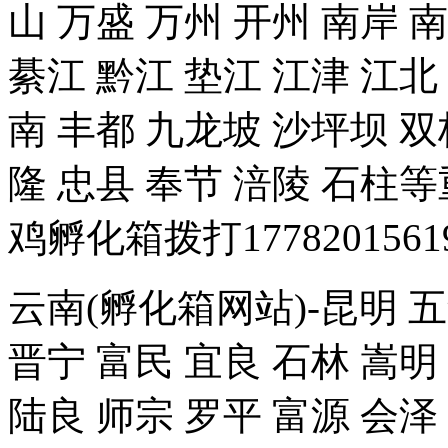
山 万盛 万州 开州 南岸 
綦江 黔江 垫江 江津 江北
南 丰都 九龙坡 沙坪坝 双
隆 忠县 奉节 涪陵 石
鸡孵化箱拨打1778201561
云南(孵化箱网站)-昆明 五
晋宁 富民 宜良 石林 嵩明
陆良 师宗 罗平 富源 会泽