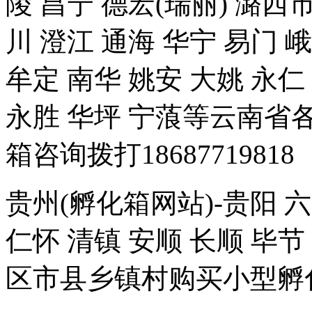
陵 昌宁 德宏(瑞丽) 潞西市
川 澄江 通海 华宁 易门 
牟定 南华 姚安 大姚 永仁
永胜 华坪 宁蒗等云南
箱咨询拨打18687719818
贵州(孵化箱网站)-贵阳 六
仁怀 清镇 安顺 长顺 毕
区市县乡镇村购买小型孵化箱