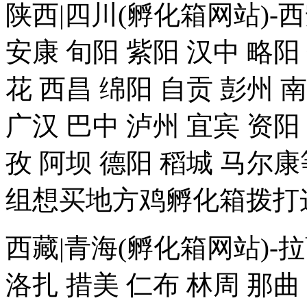
陕西|四川(孵化箱网站)-西
安康 旬阳 紫阳 汉中 略阳
花 西昌 绵阳 自贡 彭州 
广汉 巴中 泸州 宜宾 资阳
孜 阿坝 德阳 稻城 马
组想买地方鸡孵化箱拨打这个
西藏|青海(孵化箱网站)-拉
洛扎 措美 仁布 林周 那曲