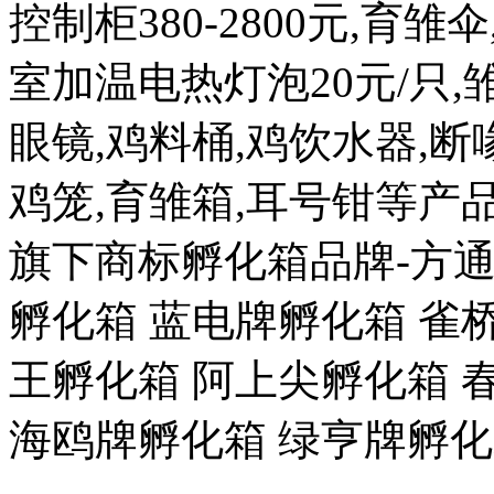
控制柜380-2800元,育雏
室加温电热灯泡20元/只,雏
眼镜,鸡料桶,鸡饮水器,断喙
鸡笼,育雏箱,耳号钳等
旗下商标孵化箱品牌-方通
孵化箱 蓝电牌孵化箱 雀
王孵化箱 阿上尖孵化箱 
海鸥牌孵化箱 绿亨牌孵化