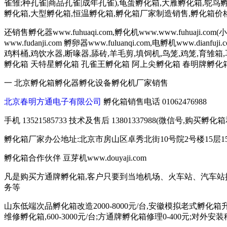
雀雏;种孔雀|商品孔雀|成年孔雀),龟蛋孵化箱,大雁孵化箱,鸵鸟
孵化箱,大型孵化箱,恒温孵化箱,孵化箱厂家制造销售,孵化箱价
还销售孵化器www.fuhuaqi.com,孵化机www.www.fuhuaj
www.fudanji.com 孵卵器www.fuluanqi.com,电孵机ww
鸡料桶,鸡饮水器,断喙器,舔砖,羊毛剪,填饲机,鸟笼,鸡笼,
孵化箱 天特星孵化箱 孔雀王孵化箱 阿上尖孵化箱 春明牌孵化
一 北京孵化箱孵化器孵化设备孵化机厂家销售
北京春明方通电子有限公司
孵化箱销售电话 01062476988
手机 13521585733 技术及售后 13801337988(微信号,
孵化箱厂家办公地址:北京市房山区卓秀北街10号院2号楼15层15
孵化箱合作伙伴 豆芽机www.douyaji.com
凡是购买方通牌孵化箱,客户只要到当地机场、火车站、汽车站
务等
山东低端次品孵化箱改造2000-8000元/台,安徽模拟老式孵化箱升级
维修孵化箱,600-3000元/台;方通牌孵化箱修理0-400元;对