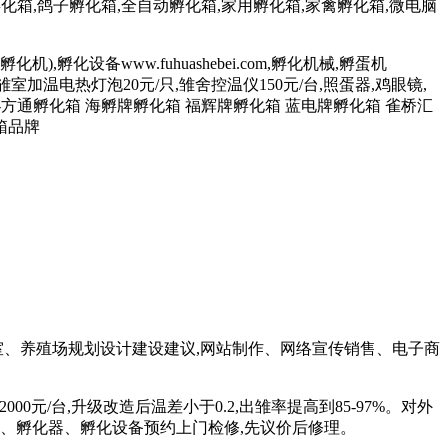
孵化箱,鸽子孵化箱,全自动孵化箱,家用孵化箱,家禽孵化箱,微电脑
机),孵化设备www.fuhuashebei.com,孵化机械,孵蛋机
680元/台,雏室加温电热灯泡20元/只,雏舍控温仪150元/台,照蛋器,鸡眼镜,
-方通孵化箱 海孵牌孵化箱 福辉牌孵化箱 蓝电牌孵化箱 雀桥汇
箱品牌
室、养殖场规划设计建设建议,网站制作、网络宣传销售、电子商
000元/台,升级改造后温差小于0.2,出雏率提高到85-97%。对外
箱、孵化机、孵化器、孵化设备预约上门检修,先议价后修理。