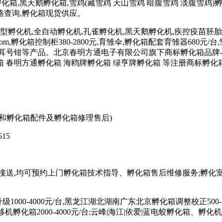
孵化箱,黑天鹅孵化箱,雪鸡(藏雪鸡 天山雪鸡 暗腹雪鸡 淡腹雪鸡)
格查询,孵化箱现货供应。
i.com(小型孵化机,全自动孵化机,孔雀孵化机,黑天鹅孵化机,疾控疫苗胚胎孵化
w.dianfuji.com,孵化箱控制柜380-2800元,育雏伞,孵化箱配套育雏器
育雏箱,耳号钳等产品。北京春明方通电子有限公司旗下商标孵化箱品牌
箱 春明方通孵化箱 海鸥牌孵化箱 绿亨牌孵化箱 等注册商标孵化
购买孵化箱和孵化箱配件及孵化箱修理售后)
15
接送,均可预约上门孵化箱技术指导、孵化箱售后维修服务;孵化
1000-4000元/台,黑龙江湖北湖南广东北京孵化箱调整校正500-2
外安装移机孵化箱2000-4000元/台;云峰|海江|依爱|蓝电蛟孵化