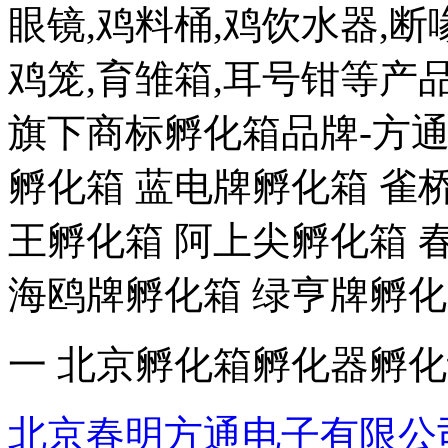
眼镜,鸡料桶,鸡饮水器,断喙
鸡笼,育雏箱,耳号钳等
旗下商标孵化箱品牌-方通
孵化箱 蓝电牌孵化箱 雀
王孵化箱 阿上尖孵化箱 
海鸥牌孵化箱 绿亨牌孵化
一 北京孵化箱孵化器孵
北京春明方通电子有限公