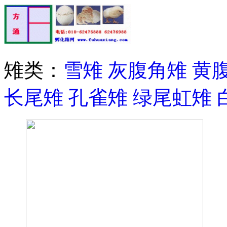
雉类：
雪雉
灰腹角雉
黄
长尾雉
孔雀雉
绿尾虹雉