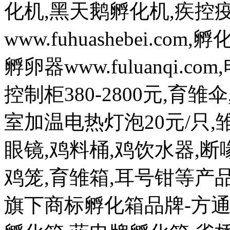
化机,黑天鹅孵化机,疾控
www.fuhuashebei.com,
孵卵器www.fuluanqi.com
控制柜380-2800元,育雏
室加温电热灯泡20元/只,雏
眼镜,鸡料桶,鸡饮水器,断喙
鸡笼,育雏箱,耳号钳等
旗下商标孵化箱品牌-方通